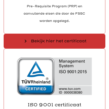
Pre-Requisite Program (PRP) en
aanvullende eisen die door de FSSC
worden opgelegd.
chevron_right
Bekijk hier het certificaat
ISO 9001 certificaat