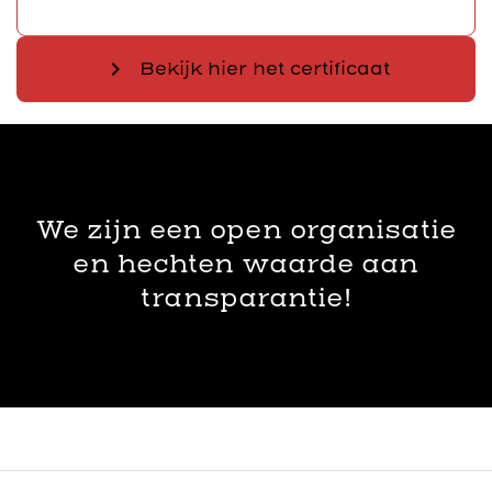
chevron_right
Bekijk hier het certificaat
We zijn een open organisatie
en hechten waarde aan
transparantie!