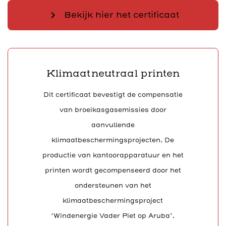
chevron_right
Bekijk hier het certificaat
Klimaatneutraal printen
Dit certificaat bevestigt de compensatie
van broeikasgasemissies door
aanvullende
klimaatbeschermingsprojecten. De
productie van kantoorapparatuur en het
printen wordt gecompenseerd door het
ondersteunen van het
klimaatbeschermingsproject
‘Windenergie Vader Piet op Aruba’.